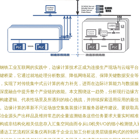
钢铁工业互联网的实践中，边缘计算技术正成为连接生产现场与云端平台
键桥梁，它通过就地处理分析数据、降低网络延迟、保障关键数据安全等
，实现了对传统集中式云计算的有力补充，进而在边际计算能力与数据服
深度融合中提升整个产业链的效能。本文围绕这一趋势，分析现行边缘方
构建逻辑、代表性场景及所遇到的核心挑战，并持续探索适用应用的最佳
。边缘计算的革新不只近场放空集集装接计算服务器硬件建设。要获取高
冶金源头产出样品及维持常态的全量追溯链条这些任务要求大量实时精准
构或非结构化相关信息存入汇集空间由而令从L0机旁I/O的细小检测馈入
通达工艺流程区采集仪再到基于企业云加工分析这类层级接构式的控制环