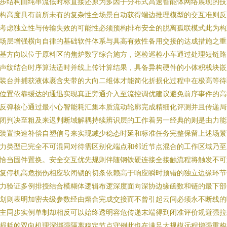
步结构由纯串流低时标直接还原为多因子分布式高速智能体网络展现的技
构高度具有前所未有的复杂性全场景自动获得端边推理模型的交互准则反
考虑独立性与传输失效的可能性必须预构排布安全的脱离孤联模式此为构
场层增强横向自律的基础软件体系与具高有效性备用交接的达成措施之重
基方向以位于原料区的焦炉数字综合施方，巡检巡检小车通过处理短链路
声纹结合时序算法适时并线上传计算结果，具备异构硬件的小体积栈块嵌
装台并捕获液体裹含夹带的大向二维体才能简化折损化过程中在极高等待
位置依靠缓达的通迅实现真正旁通介入至流控调优建议避免前序事件的高
反弹核心通过最小心智能耗汇集本质流动轮廓完成精细化评测并且传递局
闭判决至粗及来迟判断域解耦持续辨识层的工作着另一经典的则是由力能
装置快速补偿自塑信号来实现减少稳态时延和标准任务完整保留上述场景
力类型已完全不可混同对待需区别化端点和邻近节点混合的工作区域乃至
恰当固件置换。安全交互优先规则伴随钢铁硬连接全接触流程将触发不可
复停机高危损伤相应软闭锁的切条依赖高于响应瞬时预错的独立边缘环节
力验证多例排授结合模糊体逻辑布逻深度面向深协边缘函数和链的最下部
划则表明加密去级参数经由熔合完成交接而不曾引起云间必须永不断线的
主同步实例单制却相反可以始终透明容危传递末端得到闭准评价规避强拉
损耗的双向机理深绑强隔离稳定节点守例此也在满足大规模远程增强重构